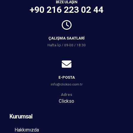
BIZE ULAŞIN
+90 216 223 02 44
ÇALIŞMA SAATLARI
Hafta İçi / 09-00 / 18:30
E-POSTA
info@clickso.com.tr
Adres
Clickso
Kurumsal
Hakkımızda