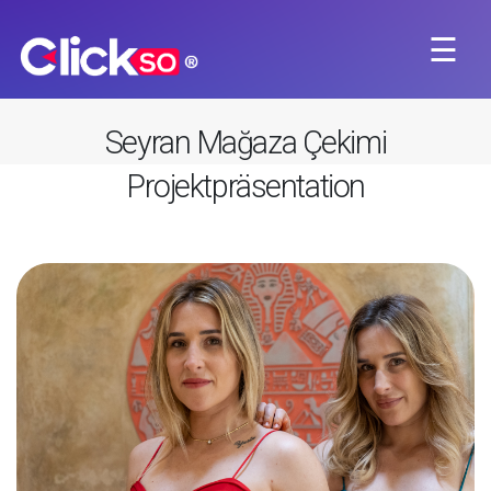
☰
×
Seyran Mağaza Çekimi
Projektpräsentation